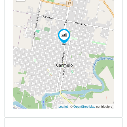
Leaflet
| ©
OpenStreetMap
contributors