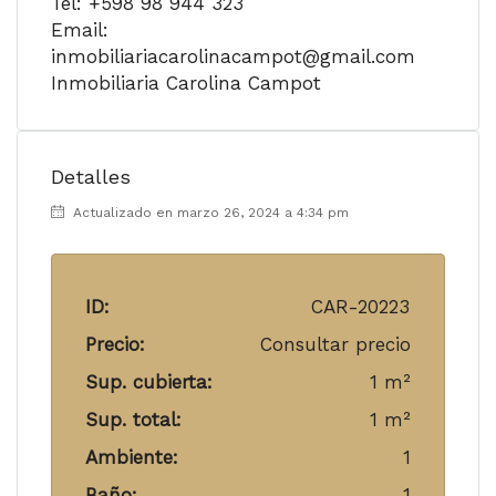
Tel: +598 98 944 323
Email:
inmobiliariacarolinacampot@gmail.com
Inmobiliaria Carolina Campot
Detalles
Actualizado en marzo 26, 2024 a 4:34 pm
ID:
CAR-20223
Precio:
Consultar precio
Sup. cubierta:
1 m²
Sup. total:
1 m²
Ambiente:
1
Baño:
1