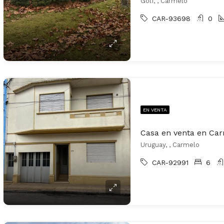
Golf, , Carmelo
CAR-93698
0
EN VENTA
Casa en venta en Ca
Uruguay, , Carmelo
CAR-92991
6