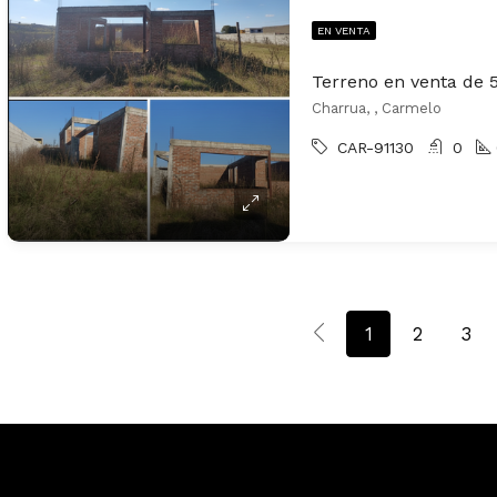
EN VENTA
Charrua, , Carmelo
CAR-91130
0
1
2
3