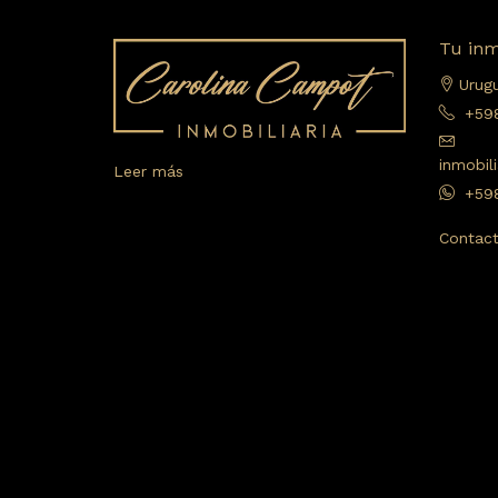
Tu inm
Urug
+59
inmobil
Leer más
+598
Contac